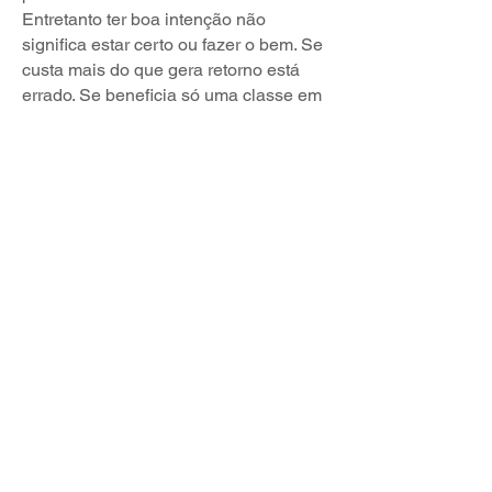
Entretanto ter boa intenção não
significa estar certo ou fazer o bem. Se
custa mais do que gera retorno está
errado. Se beneficia só uma classe em
detrimento de todas as outras está
errado. Se é inconstitucional está
errado. Políticos são uma classe
privilegiada. Têm bons salários, mas
que são compatíveis com suas
responsabilidades. Porém ter grandes
responsabilidades não representa o
direito de querer usufruir do dinheiro
público para cobrir despesas comuns.
CONTATO
Câmara de Vereadores de Joinville
Av. Hermann August Lepper, 1100
Bairro Saguaçu, Joinville, SC. CEP 89221-005